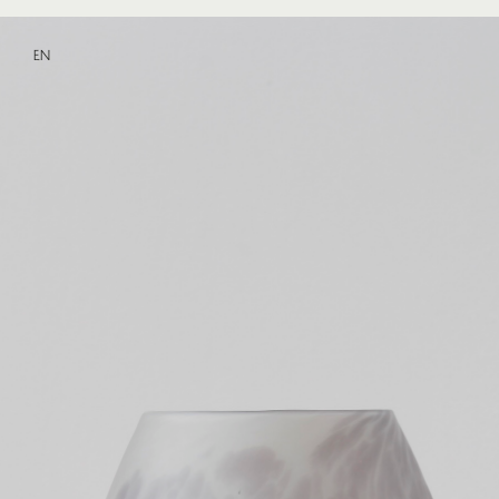
EN
Pièce No.984