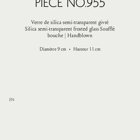
Pièce No.955
Verre de silica semi-transparent givré
Silica semi-transparent frosted glass
Soufflé
bouche | Handblown
Diamètre
9
cm
Hauteur
11
cm
EN
Small
—
VENDU