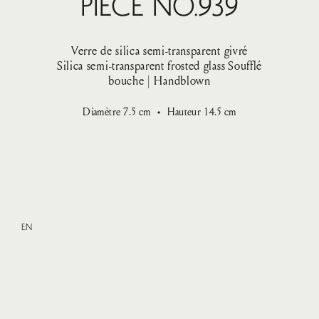
Pièce No.939
Verre de silica semi-transparent givré
Silica semi-transparent frosted glass
Soufflé
bouche | Handblown
Diamètre
7.5
cm
Hauteur
14.5
cm
EN
Small
—
185 $