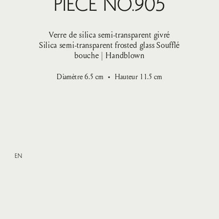
Pièce No.905
Verre de silica semi-transparent givré
Silica semi-transparent frosted glass
Soufflé
bouche | Handblown
Diamètre
6.5
cm
Hauteur
11.5
cm
EN
Small
—
VENDU