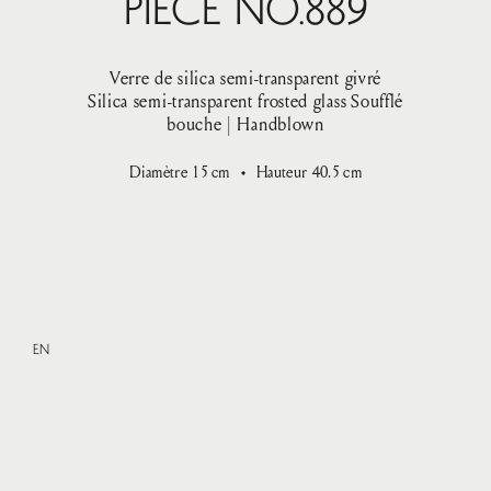
Pièce No.889
Verre de silica semi-transparent givré
Silica semi-transparent frosted glass
Soufflé
bouche | Handblown
Diamètre
15
cm
Hauteur
40.5
cm
EN
XXLarge
—
VENDU