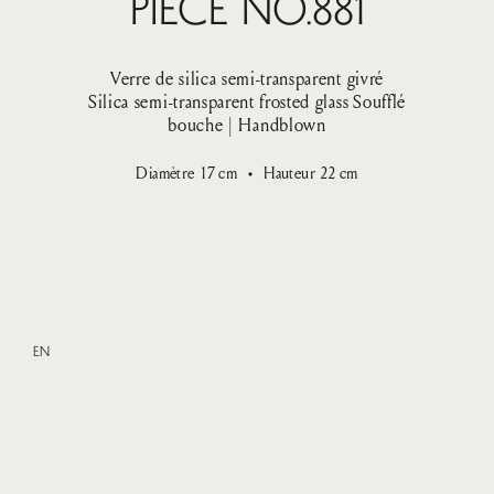
Pièce No.881
Verre de silica semi-transparent givré
Silica semi-transparent frosted glass
Soufflé
bouche | Handblown
Diamètre
17
cm
Hauteur
22
cm
EN
XXLarge
—
685 $