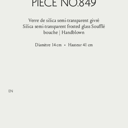
Pièce No.849
Verre de silica semi-transparent givré
Silica semi-transparent frosted glass
Soufflé
bouche | Handblown
Diamètre
14
cm
Hauteur
41
cm
EN
XLarge
—
VENDU