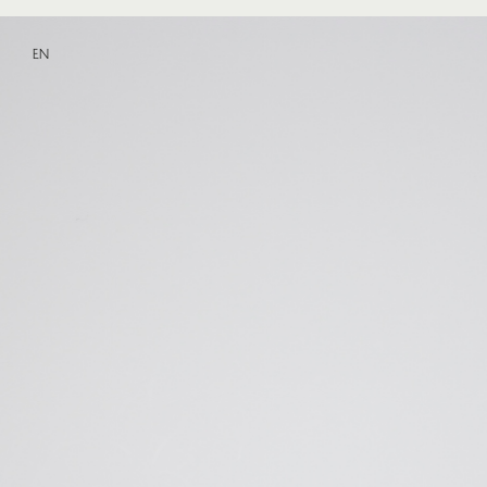
EN
Pièce No.811