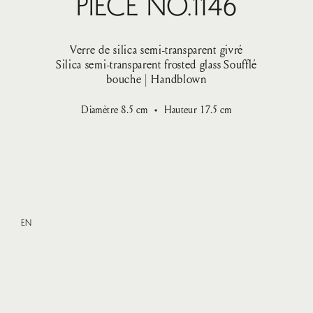
Pièce No.1146
Verre de silica semi-transparent givré
Silica semi-transparent frosted glass
Soufflé
bouche | Handblown
Diamètre
8.5
cm
Hauteur
17.5
cm
EN
Medium
—
VENDU