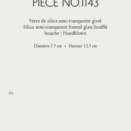
Pièce No.1143
Verre de silica semi-transparent givré
Silica semi-transparent frosted glass
Soufflé
bouche | Handblown
Diamètre
7.5
cm
Hauteur
12.5
cm
EN
Small
—
VENDU