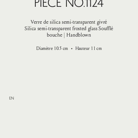
Pièce No.1124
Verre de silica semi-transparent givré
Silica semi-transparent frosted glass
Soufflé
bouche | Handblown
Diamètre
10.5
cm
Hauteur
11
cm
EN
Small
—
VENDU