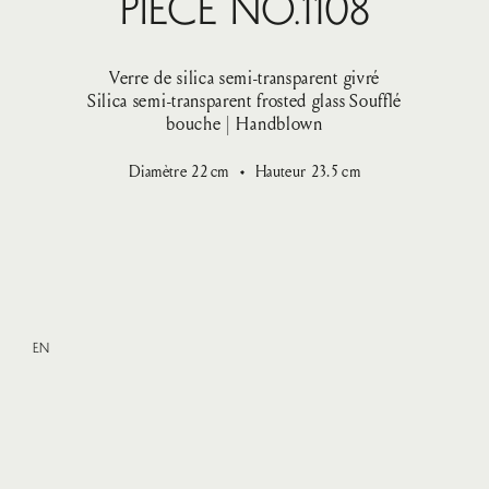
Pièce No.1108
Verre de silica semi-transparent givré
Silica semi-transparent frosted glass
Soufflé
bouche | Handblown
Diamètre
22
cm
Hauteur
23.5
cm
EN
XLarge
—
540 $