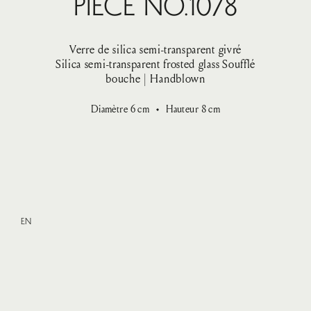
Pièce No.1078
Verre de silica semi-transparent givré
Silica semi-transparent frosted glass
Soufflé
bouche | Handblown
Diamètre
6
cm
Hauteur
8
cm
EN
XSmall
—
135 $