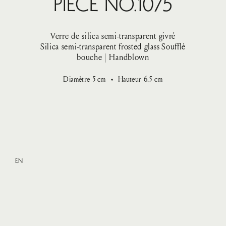
Pièce No.1075
Verre de silica semi-transparent givré
Silica semi-transparent frosted glass
Soufflé
bouche | Handblown
Diamètre
5
cm
Hauteur
6.5
cm
EN
XSmall
—
VENDU