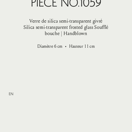
Pièce No.1059
Verre de silica semi-transparent givré
Silica semi-transparent frosted glass
Soufflé
bouche | Handblown
Diamètre
6
cm
Hauteur
11
cm
EN
XSmall
—
135 $