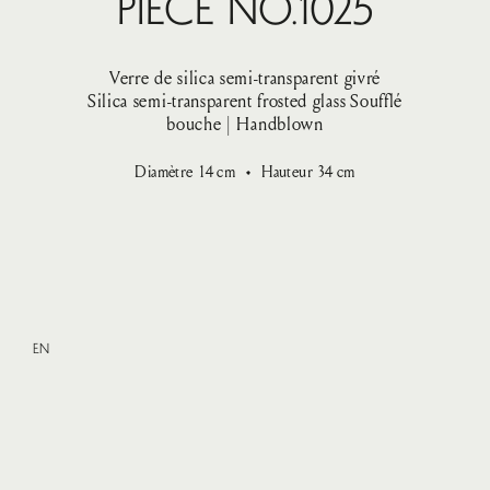
Pièce No.1025
Verre de silica semi-transparent givré
Silica semi-transparent frosted glass
Soufflé
bouche | Handblown
Diamètre
14
cm
Hauteur
34
cm
EN
XXLarge
—
VENDU