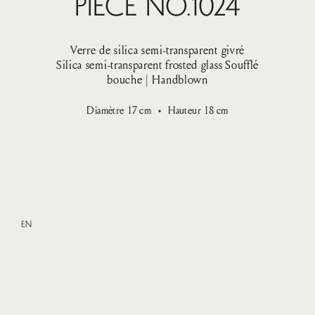
Pièce No.1024
Verre de silica semi-transparent givré
Silica semi-transparent frosted glass
Soufflé
bouche | Handblown
Diamètre
17
cm
Hauteur
18
cm
EN
XLarge
—
VENDU